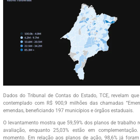
Dados do Tribunal de Contas do Estado, TCE, revelam que
contemplado com R$ 900,9 milhões das chamadas “Emend
emendas, beneficiando 197 municípios e órgãos estaduais.
O levantamento mostra que 59,59% dos planos de trabalho re
avaliação, enquanto 25,03% estão em complementação
momento. Em relação aos planos de ação, 98,6% já foram 