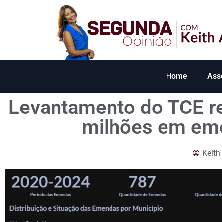
Home
Ass
Levantamento do TCE r
milhões em eme
Keith