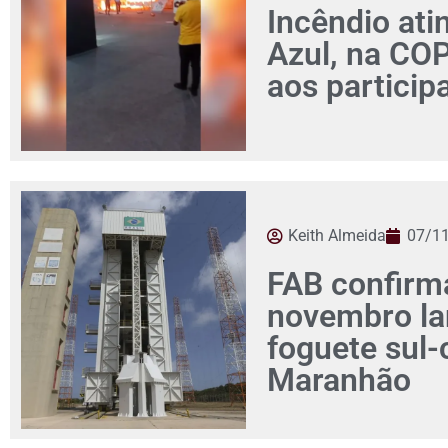
Incêndio ati
Azul, na CO
aos particip
Keith Almeida
07/1
FAB confirm
novembro l
foguete sul
Maranhão