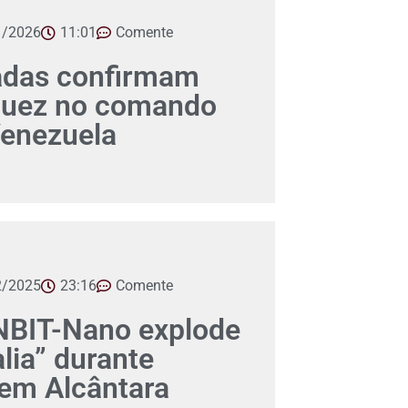
1/2026
11:01
Comente
adas confirmam
guez no comando
Venezuela
2/2025
23:16
Comente
BIT-Nano explode
lia” durante
em Alcântara