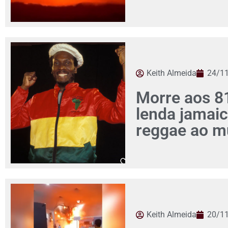
Keith Almeida
24/1
Morre aos 81
lenda jamaic
reggae ao 
Keith Almeida
20/1