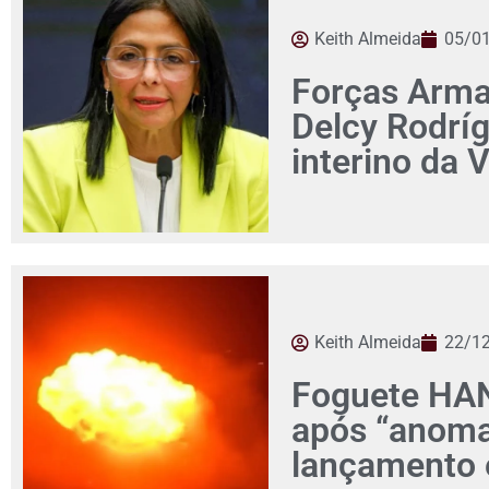
Keith Almeida
05/0
Forças Arm
Delcy Rodrí
interino da 
Keith Almeida
22/1
Foguete HAN
após “anoma
lançamento 