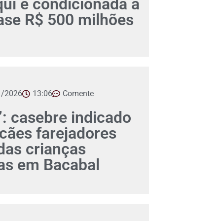
qui é condicionada a
ase R$ 500 milhões
1/2026
13:06
Comente
: casebre indicado
cães farejadores
 das crianças
as em Bacabal