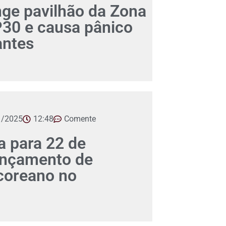
nge pavilhão da Zona
P30 e causa pânico
antes
1/2025
12:48
Comente
a para 22 de
ançamento de
-coreano no