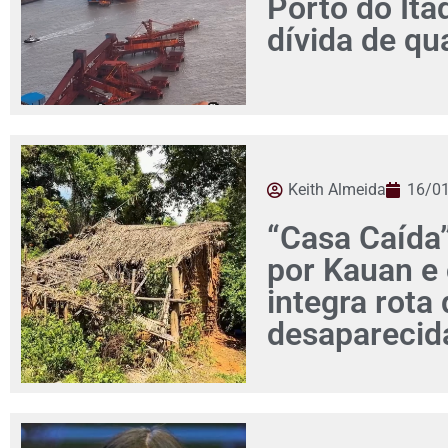
Porto do Ita
dívida de qu
Keith Almeida
16/0
“Casa Caída”
por Kauan e 
integra rota
desaparecid