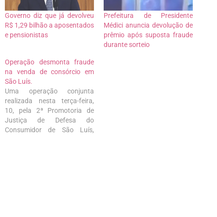
Governo diz que já devolveu
Prefeitura de Presidente
R$ 1,29 bilhão a aposentados
Médici anuncia devolução de
e pensionistas
prêmio após suposta fraude
durante sorteio
Operação desmonta fraude
na venda de consórcio em
São Luís.
Uma operação conjunta
realizada nesta terça-feira,
10, pela 2ª Promotoria de
Justiça de Defesa do
Consumidor de São Luís,
Delegacia do Consumidor e
Defensoria Pública do
Estado, cumpriu mandados
de busca e apreensão na
empresa Seu Capital
Soluções Financeiras,
instalada no Monumental
Shopping, no bairro do