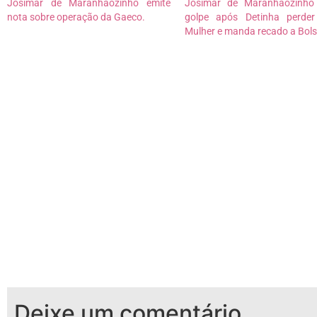
Josimar de Maranhaozinho emite
Josimar de Maranhãozinho
nota sobre operação da Gaeco.
golpe após Detinha perde
Mulher e manda recado a Bol
Deixe um comentário