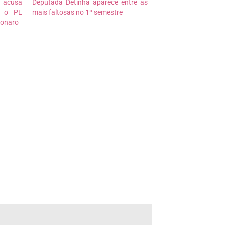
 acusa
Deputada Detinha aparece entre as
r o PL
mais faltosas no 1º semestre
sonaro