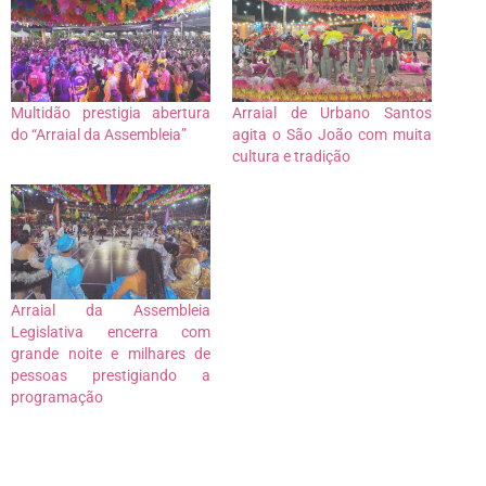
Multidão prestigia abertura
Arraial de Urbano Santos
do “Arraial da Assembleia”
agita o São João com muita
cultura e tradição
Arraial da Assembleia
Legislativa encerra com
grande noite e milhares de
pessoas prestigiando a
programação