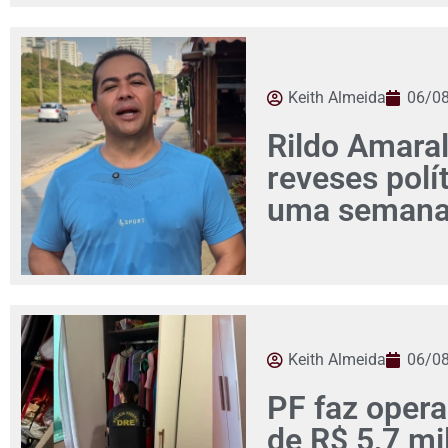
Keith Almeida
06/0
Rildo Amaral
reveses pol
uma seman
Keith Almeida
06/0
PF faz opera
de R$ 5,7 mi