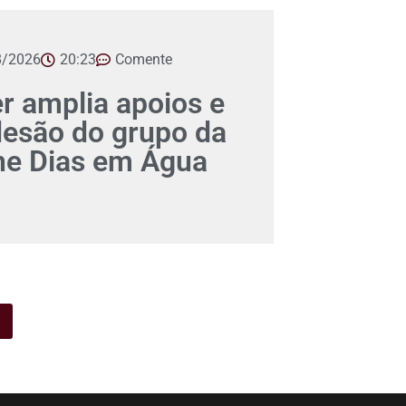
8/2026
20:23
Comente
er amplia apoios e
desão do grupo da
ane Dias em Água