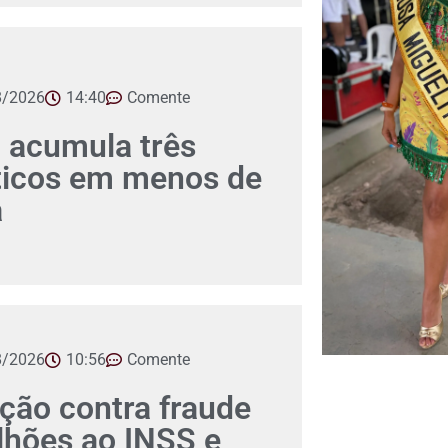
8/2026
14:40
Comente
 acumula três
íticos em menos de
a
8/2026
10:56
Comente
ção contra fraude
lhões ao INSS e