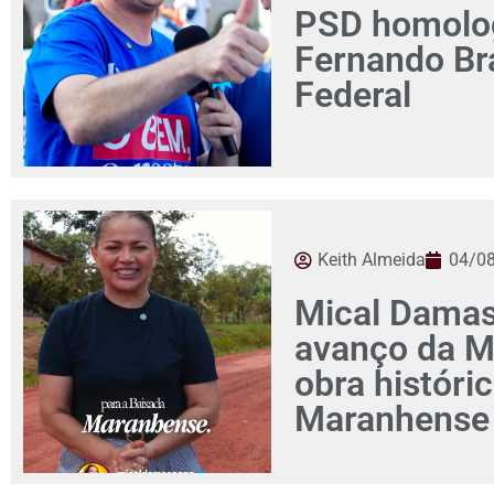
PSD homolog
Fernando Br
Federal
Keith Almeida
04/0
Mical Damas
avanço da M
obra históri
Maranhense