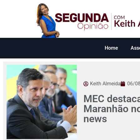
Home
Ass
Keith Almeida
06/0
MEC destaca
Maranhão no 
news