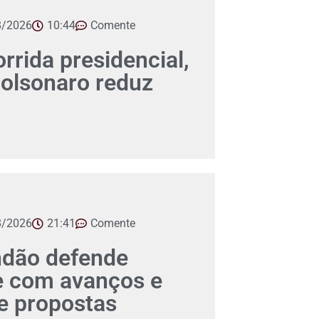
8/2026
10:44
Comente
orrida presidencial,
Bolsonaro reduz
8/2026
21:41
Comente
ndão defende
e com avanços e
 propostas