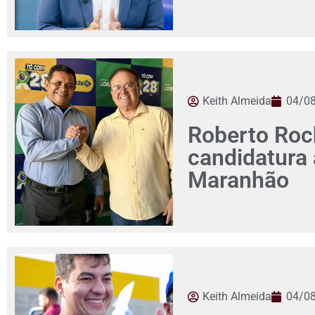
Keith Almeida
04/0
Roberto Roch
candidatura
Maranhão
Keith Almeida
04/0