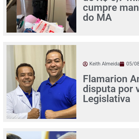
cumpre man
do MA
Keith Almeida
05/0
Flamarion Am
disputa por
Legislativa