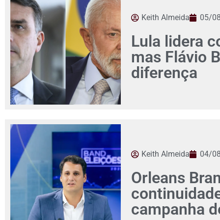
Keith Almeida
05/0
Lula lidera c
mas Flávio 
diferença
Keith Almeida
04/0
Orleans Bra
continuidad
campanha de