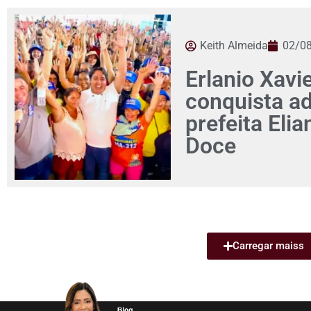
Keith Almeida
02/0
Erlanio Xavi
conquista a
prefeita Eli
Doce
Carregar maiss