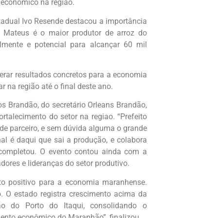
 econômico na região.
stadual Ivo Resende destacou a importância
 Mateus é o maior produtor de arroz do
mente e potencial para alcançar 60 mil
rar resultados concretos para a economia
r na região até o final deste ano.
s Brandão, do secretário Orleans Brandão,
rtalecimento do setor na regiao. “Prefeito
nde parceiro, e sem dúvida alguma o grande
al é daqui que sai a produção, e colabora
completou. O evento contou ainda com a
dores e lideranças do setor produtivo.
o positivo para a economia maranhense.
. O estado registra crescimento acima da
ão do Porto do Itaqui, consolidando o
ento econômico do Maranhão”, finalizou.