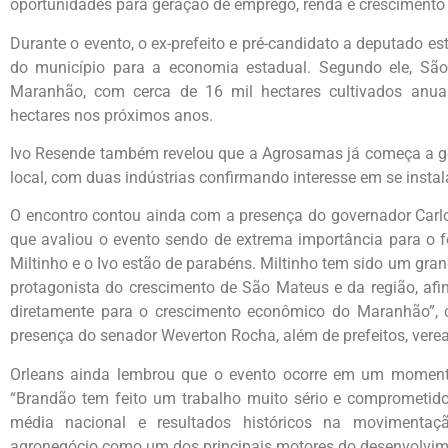
oportunidades para geração de emprego, renda e crescimento
Durante o evento, o ex-prefeito e pré-candidato a deputado e
do município para a economia estadual. Segundo ele, São
Maranhão, com cerca de 16 mil hectares cultivados anual
hectares nos próximos anos.
Ivo Resende também revelou que a Agrosamas já começa a ge
local, com duas indústrias confirmando interesse em se instala
O encontro contou ainda com a presença do governador Carlo
que avaliou o evento sendo de extrema importância para o fo
Miltinho e o Ivo estão de parabéns. Miltinho tem sido um gra
protagonista do crescimento de São Mateus e da região, afin
diretamente para o crescimento econômico do Maranhão”, 
presença do senador Weverton Rocha, além de prefeitos, verea
Orleans ainda lembrou que o evento ocorre em um moment
“Brandão tem feito um trabalho muito sério e comprometido
média nacional e resultados históricos na movimentaç
agronegócio como um dos principais motores do desenvolvim