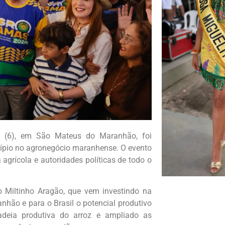
o (6), em São Mateus do Maranhão, foi
ípio no agronegócio maranhense. O evento
 agrícola e autoridades políticas de todo o
o Miltinho Aragão, que vem investindo na
nhão e para o Brasil o potencial produtivo
adeia produtiva do arroz e ampliado as