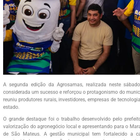
A segunda edição da Agrosamas, realizada neste sábad
considerada um sucesso e reforçou o protagonismo do munic
reuniu produtores rurais, investidores, empresas de tecnologia
estado.
O grande destaque foi o trabalho desenvolvido pelo prefeit
valorização do agronegócio local e apresentando para o Mara
de São Mateus. A gestão municipal tem fortalecido a c