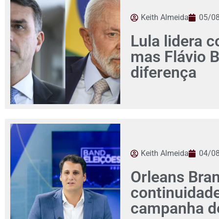
Keith Almeida
05/0
Lula lidera c
mas Flávio 
diferença
Keith Almeida
04/0
Orleans Bra
continuidad
campanha de