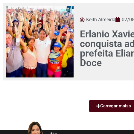
Keith Almeida
02/0
Erlanio Xavi
conquista a
prefeita Eli
Doce
Carregar maiss