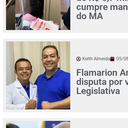
cumpre man
do MA
Keith Almeida
05/0
Flamarion Am
disputa por
Legislativa