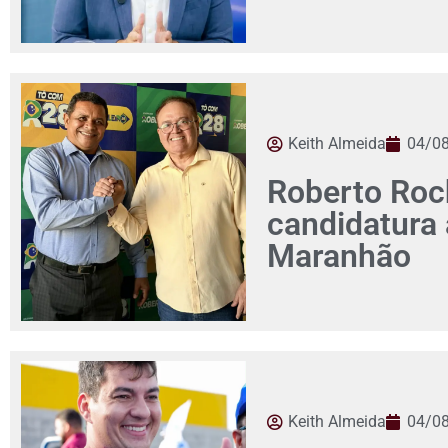
Keith Almeida
04/0
Roberto Roch
candidatura
Maranhão
Keith Almeida
04/0