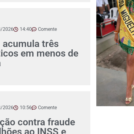
8/2026
14:40
Comente
 acumula três
íticos em menos de
a
8/2026
10:56
Comente
ção contra fraude
lhões ao INSS e