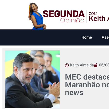
Home
Ass
Keith Almeida
06/0
MEC destaca
Maranhão no 
news