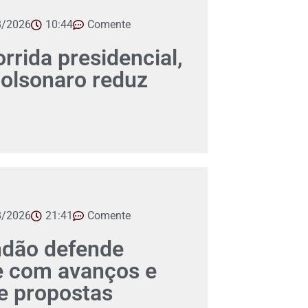
8/2026
10:44
Comente
orrida presidencial,
Bolsonaro reduz
8/2026
21:41
Comente
ndão defende
e com avanços e
 propostas