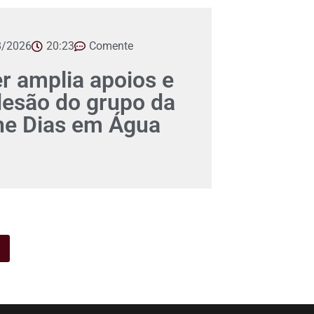
8/2026
20:23
Comente
er amplia apoios e
desão do grupo da
ane Dias em Água