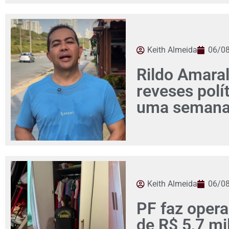
Keith Almeida
06/0
Rildo Amaral
reveses pol
uma seman
Keith Almeida
06/0
PF faz opera
de R$ 5,7 mi