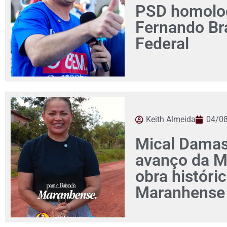
PSD homolog
Fernando Br
Federal
Keith Almeida
04/0
Mical Damas
avanço da M
obra históri
Maranhense