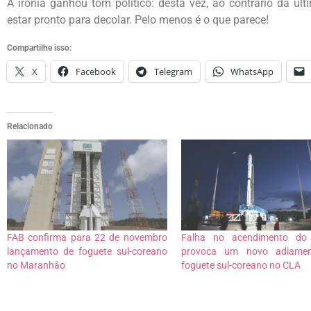
A ironia ganhou tom político: desta vez, ao contrário da úl
estar pronto para decolar. Pelo menos é o que parece!
Compartilhe isso:
X
Facebook
Telegram
WhatsApp
Relacionado
FAB confirma para 22 de novembro
Falha no acendimento do
lançamento de foguete sul-coreano
provoca um novo adiame
no Maranhão
foguete sul-coreano no CLA