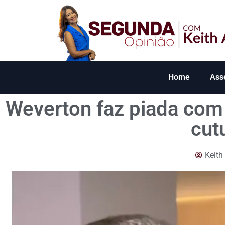
Home
Ass
Weverton faz piada com 
cut
Keith