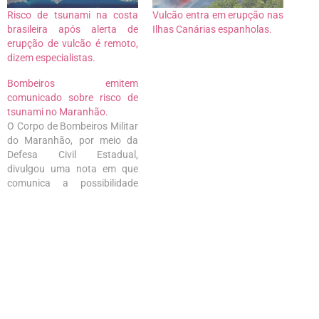
Risco de tsunami na costa
Vulcão entra em erupção nas
brasileira após alerta de
Ilhas Canárias espanholas.
erupção de vulcão é remoto,
dizem especialistas.
Bombeiros emitem
comunicado sobre risco de
tsunami no Maranhão.
O Corpo de Bombeiros Militar
do Maranhão, por meio da
Defesa Civil Estadual,
divulgou uma nota em que
comunica a possibilidade
baixa de ocorrer um tsunami
no litoral maranhense e que
tem monitorado a situação
nas Ilhas Canárias. Neste
domingo (19), um vulcão
entrou em erupção e já
acende o alerta…