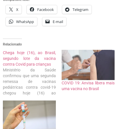
X
Facebook
Telegram
WhatsApp
E-mail
Relacionado
Chega hoje (16), ao Brasil,
segundo lote da vacina
contra Covid para crianças
Ministério da Saúde
confirmou que uma segunda
remessa de vacinas
COVID 19: Anvisa libera mais
pediátricas contra covid-19
uma vacina no Brasil
chegou hoje (16) ao
aeroporto de Viracopos, em
Campinas (SP). Desta vez,
foram recebidas 1,2 milhão
de doses da Pfizer, a única
autorizada até agora pela
Agência Nacional de