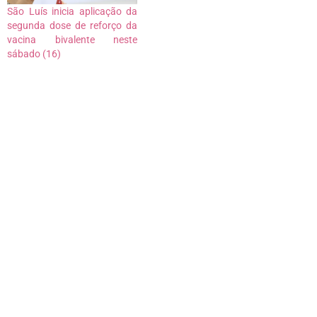
Vigilância Sanitária ( Anvisa)
São Luís inicia aplicação da
para aplicação em crianças
segunda dose de reforço da
entre 5…
vacina bivalente neste
sábado (16)