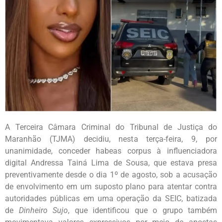
A Terceira Câmara Criminal do Tribunal de Justiça do
Maranhão (TJMA) decidiu, nesta terça-feira, 9, por
unanimidade, conceder habeas corpus à influenciadora
digital Andressa Tainá Lima de Sousa, que estava presa
preventivamente desde o dia 1º de agosto, sob a acusação
de envolvimento em um suposto plano para atentar contra
autoridades públicas em uma operação da SEIC, batizada
de
Dinheiro Sujo
, que identificou que o grupo também