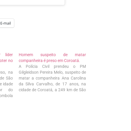
E-mail
 líder
Homem suspeito de matar
oter no
companheira é preso em Coroatá.
A Polícia Civil prendeu o PM
eso, na
Gilgleidson Pereira Melo, suspeito de
 de São
matar a companheira Ana Carolina
e idade
da Silva Carvalho, de 17 anos, na
or do
cidade de Coroatá, a 249 km de São
ombola
Luís. O crime aconteceu nessa
a tiros
segunda-feira (5). De acordo com
o, zona
informações da polícia, o corpo de
Carolina foi encontrado…