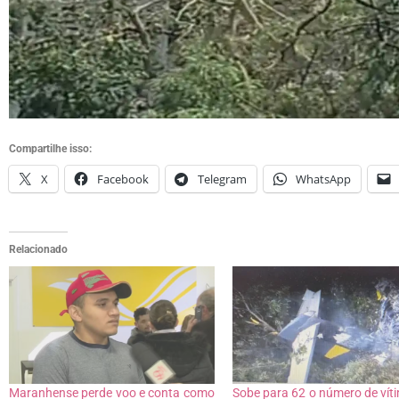
Compartilhe isso:
X
Facebook
Telegram
WhatsApp
Relacionado
Maranhense perde voo e conta como
Sobe para 62 o número de vít