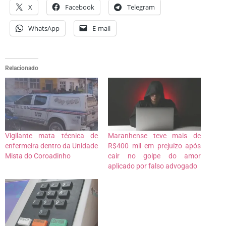
X
Facebook
Telegram
WhatsApp
E-mail
Relacionado
Vigilante mata técnica de
Maranhense teve mais de
enfermeira dentro da Unidade
R$400 mil em prejuízo após
Mista do Coroadinho
cair no golpe do amor
aplicado por falso advogado