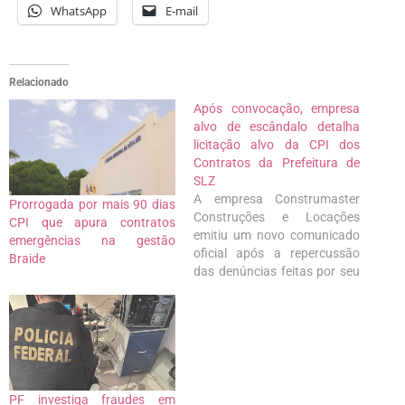
WhatsApp
E-mail
Relacionado
Após convocação, empresa
alvo de escândalo detalha
licitação alvo da CPI dos
Contratos da Prefeitura de
SLZ
A empresa Construmaster
Prorrogada por mais 90 dias
Construções e Locações
CPI que apura contratos
emitiu um novo comunicado
emergências na gestão
oficial após a repercussão
Braide
das denúncias feitas por seu
sócio-proprietário, Antônio
Calisto Neto, sobre supostas
irregularidades relacionadas
a sua participação na
Concorrência nº 001/2023 da
Secretaria Municipal de
Obras e Serviços Públicos
PF investiga fraudes em