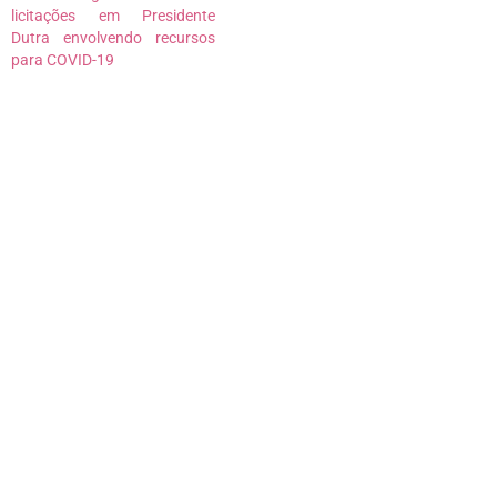
(SEMOSP) de São Luís.
licitações em Presidente
Segundo o comunicado, o…
Dutra envolvendo recursos
para COVID-19