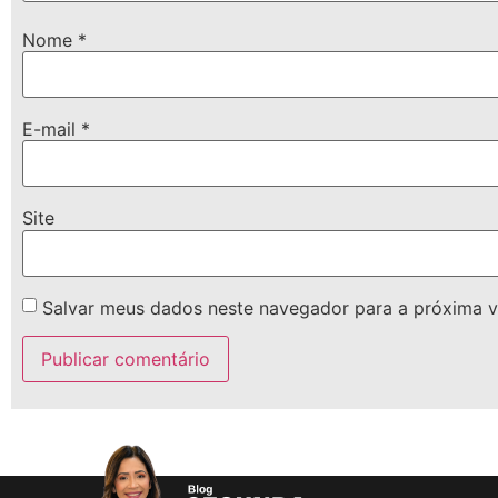
Nome
*
E-mail
*
Site
Salvar meus dados neste navegador para a próxima v