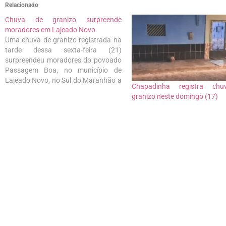
Relacionado
Chuva de granizo surpreende
moradores em Lajeado Novo
Uma chuva de granizo registrada na
tarde dessa sexta-feira (21)
surpreendeu moradores do povoado
Passagem Boa, no município de
Lajeado Novo, no Sul do Maranhão a
Chapadinha registra ch
661 km de São Luís. O fenômeno,
granizo neste domingo (17)
pouco comum no Estado,
transformou a rotina da comunidade
e rapidamente viralizou após vídeos
feitos pelos próprios…