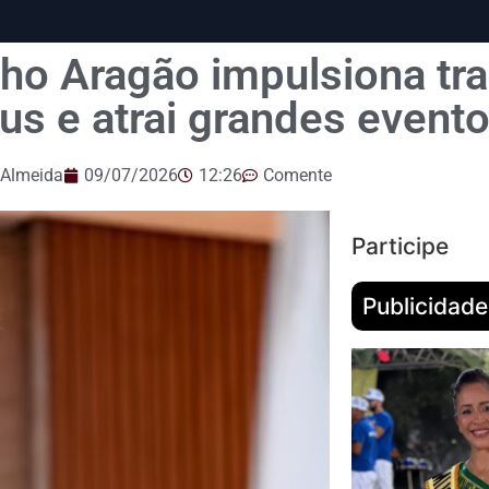
nho Aragão impulsiona t
s e atrai grandes event
 Almeida
09/07/2026
12:26
Comente
Participe
Publicidade