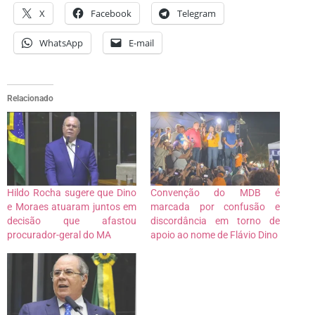
X
Facebook
Telegram
WhatsApp
E-mail
Relacionado
Hildo Rocha sugere que Dino
Convenção do MDB é
e Moraes atuaram juntos em
marcada por confusão e
decisão que afastou
discordância em torno de
procurador-geral do MA
apoio ao nome de Flávio Dino