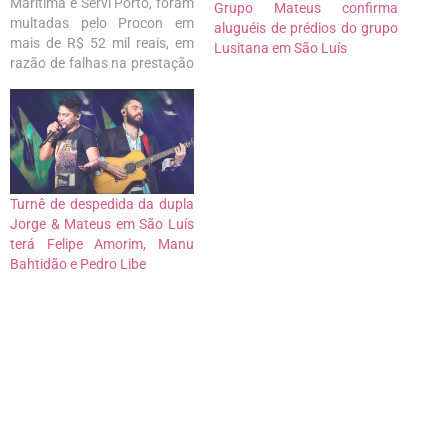
Marítima e Servi Porto, foram
Grupo Mateus confirma
multadas pelo Procon em
aluguéis de prédios do grupo
mais de R$ 52 mil reais, em
Lusitana em São Luís
razão de falhas na prestação
de serviços aos usuários do
transporte marítimo. A multa
foi aplicada na última terça-
feira (18), e o valor da multa
foi estipulado em decorrência
das diversas…
Turnê de despedida da dupla
Jorge & Mateus em São Luís
terá Felipe Amorim, Manu
Bahtidão e Pedro Libe