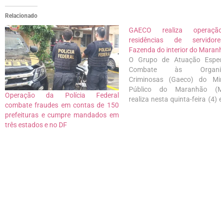
Relacionado
GAECO realiza operaç
residências de servido
Fazenda do interior do Maran
O Grupo de Atuação Espec
Combate às Organiz
Criminosas (Gaeco) do Min
Público do Maranhão (
Operação da Polícia Federal
realiza nesta quinta-feira (4)
combate fraudes em contas de 150
Luís e Imperatriz a uma oper
prefeituras e cumpre mandados em
combate a crimes de son
três estados e no DF
fiscal, falsidade ideológica, p
corrupção passiva, concu
lavagem de dinheiro em resi
de servidores…