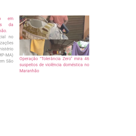
ão em
res da
hão.
ial no
ações
istério
MP-MA)
Operação “Tolerância Zero” mira 46
 em São
suspeitos de violência doméstica no
ação de
Maranhão
egação
eculato,
ssão e
dências