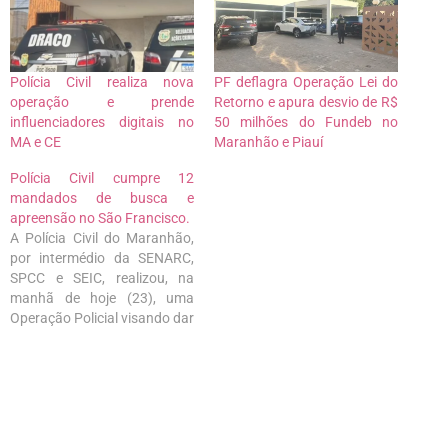
Polícia Civil realiza nova
PF deflagra Operação Lei do
operação e prende
Retorno e apura desvio de R$
influenciadores digitais no
50 milhões do Fundeb no
MA e CE
Maranhão e Piauí
Polícia Civil cumpre 12
mandados de busca e
apreensão no São Francisco.
A Polícia Civil do Maranhão,
por intermédio da SENARC,
SPCC e SEIC, realizou, na
manhã de hoje (23), uma
Operação Policial visando dar
cumprimento a 12 mandados
de busca e apreensão
relativos a tráfico de drogas
na região do Bairro São
Francisco e Ilhinha. A
Operação resultou na prisão