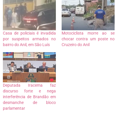
Casa de policiais é invadida
Motociclista morre ao se
por suspeitos armados no
chocar contra um poste no
bairro do Anil, em São Luís
Cruzeiro do Anil
Deputada Iracema faz
discurso forte e nega
interferência de Brandão em
desmanche de bloco
parlamentar