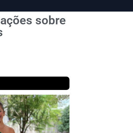
gações sobre
s