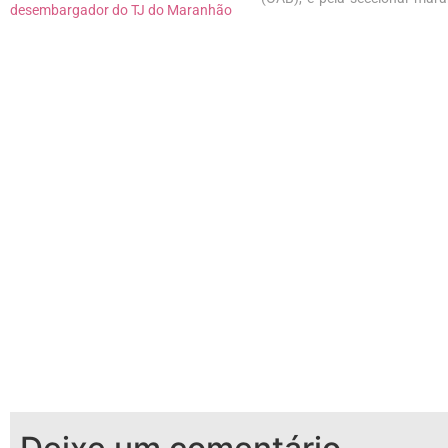
desembargador do TJ do Maranhão
(OAB-MA), o Conselho Naci
Justiça (CNJ) anulou a Resol
Órgão Especial, do Tribu
Justiça do Maranhão (TJ
decisão havia criado uma c
especial…