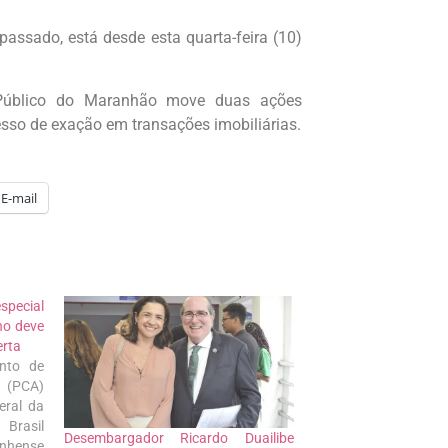
passado, está desde esta quarta-feira (10)
o Público do Maranhão move duas ações
esso de exação em transações imobiliárias.
E-mail
special
no deve
erta
nto de
 (PCA)
eral da
Brasil
Desembargador Ricardo Duailibe
anhense