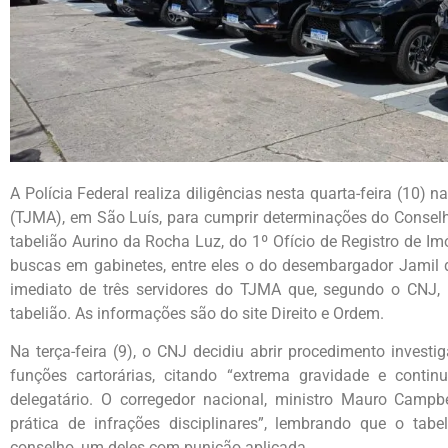
A Polícia Federal realiza diligências nesta quarta-feira (10)
(TJMA), em São Luís, para cumprir determinações do Conselh
tabelião Aurino da Rocha Luz, do 1º Ofício de Registro de I
buscas em gabinetes, entre eles o do desembargador Jamil
imediato de três servidores do TJMA que, segundo o CNJ,
tabelião. As informações são do site Direito e Ordem.
Na terça-feira (9), o CNJ decidiu abrir procedimento investi
funções cartorárias, citando “extrema gravidade e continu
delegatário. O corregedor nacional, ministro Mauro Campb
prática de infrações disciplinares”, lembrando que o tab
conselho, um deles com punição aplicada.