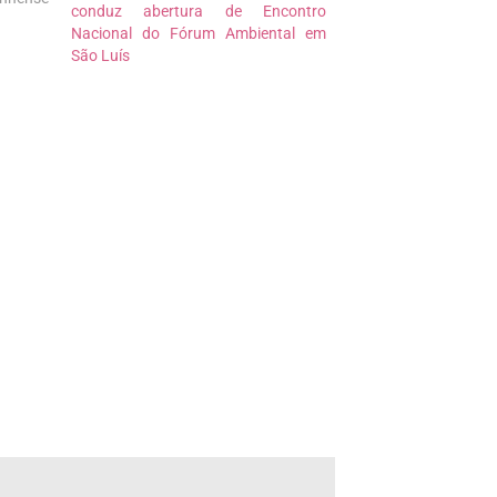
conduz abertura de Encontro
onal de
Nacional do Fórum Ambiental em
ução do
São Luís
nal de
MA). A
omissão