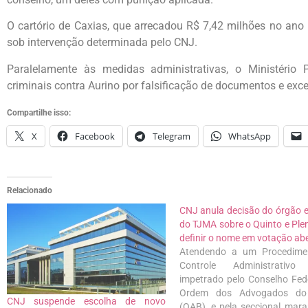
O cartório de Caxias, que arrecadou R$ 7,42 milhões no ano 
sob intervenção determinada pelo CNJ.
Paralelamente às medidas administrativas, o Ministéri
criminais contra Aurino por falsificação de documentos e exc
Compartilhe isso:
X
Facebook
Telegram
WhatsApp
Relacionado
CNJ anula decisão do órgão e
do TJMA sobre o Quinto e Ple
definir o nome em votação ab
Atendendo a um Procedime
Controle Administrativo
impetrado pelo Conselho Fed
Ordem dos Advogados do 
CNJ suspende escolha de novo
(OAB), e pela seccional mar