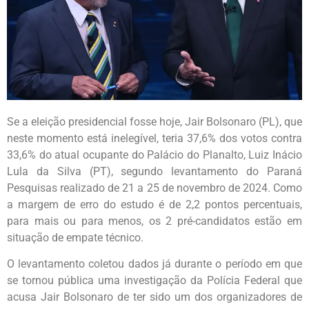
Se a eleição presidencial fosse hoje, Jair Bolsonaro (PL), que
neste momento está inelegível, teria 37,6% dos votos contra
33,6% do atual ocupante do Palácio do Planalto, Luiz Inácio
Lula da Silva (PT), segundo levantamento do Paraná
Pesquisas realizado de 21 a 25 de novembro de 2024. Como
a margem de erro do estudo é de 2,2 pontos percentuais,
para mais ou para menos, os 2 pré-candidatos estão em
situação de empate técnico.
O levantamento coletou dados já durante o período em que
se tornou pública uma investigação da Polícia Federal que
acusa Jair Bolsonaro de ter sido um dos organizadores de