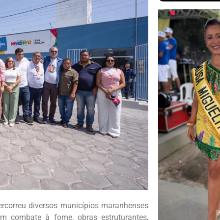
percorreu diversos municípios maranhenses
m combate à fome, obras estruturantes,