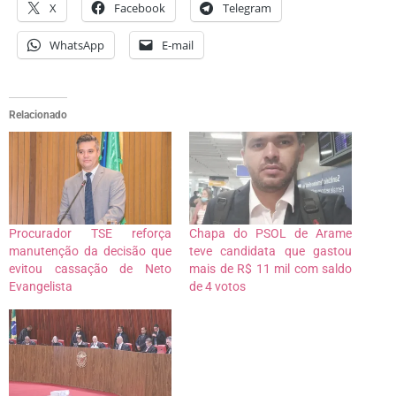
X
Facebook
Telegram
WhatsApp
E-mail
Relacionado
Procurador TSE reforça
Chapa do PSOL de Arame
manutenção da decisão que
teve candidata que gastou
evitou cassação de Neto
mais de R$ 11 mil com saldo
Evangelista
de 4 votos