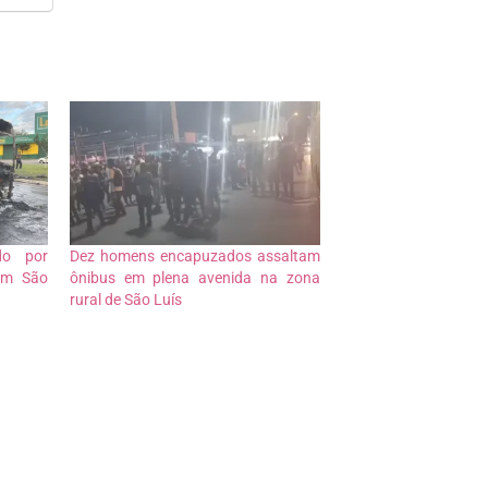
do por
Dez homens encapuzados assaltam
em São
ônibus em plena avenida na zona
rural de São Luís