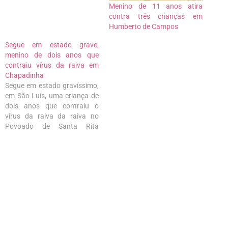
Menino de 11 anos atira
contra três crianças em
Humberto de Campos
Segue em estado grave,
menino de dois anos que
contraiu vírus da raiva em
Chapadinha
Segue em estado gravíssimo,
em São Luís, uma criança de
dois anos que contraiu o
vírus da raiva da raiva no
Povoado de Santa Rita
Chapadinha, na cidade de
Chapadinha. Segundo a
Secretaria de Saúde do
município, os médicos que
atenderam o menino foram
afastados. De acordo com a
família…