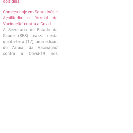
dois dias.
Começa hoje em Santa Inês e
Açailândia o ‘Arraial da
Vacinação’ contra a Covid.
A Secretaria de Estado da
Saúde (SES) realiza nesta
quinta-feira (17), uma edição
do 'Arraial da Vacinação'
contra a Covid-19 nos
municípios de Santa Inês e
Açailândia. O objetivo é
auxiliar os dois municípios e
mobilizar a população a
procurar os postos de
vacinação. Durante os
eventos, o público vai…