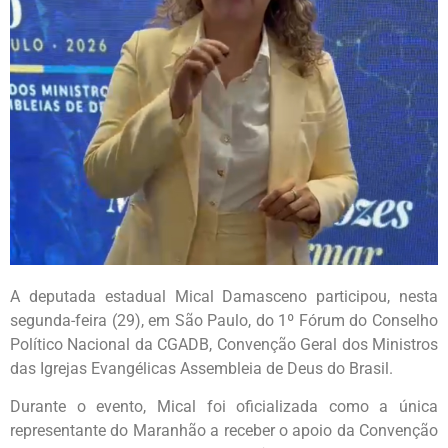
A deputada estadual Mical Damasceno participou, nesta
segunda-feira (29), em São Paulo, do 1º Fórum do Conselho
Político Nacional da CGADB, Convenção Geral dos Ministros
das Igrejas Evangélicas Assembleia de Deus do Brasil.
Durante o evento, Mical foi oficializada como a única
representante do Maranhão a receber o apoio da Convenção