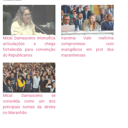
Mical Damasceno intensifica
Iracema Vale reafirma
articulações e chega
compromisso com
fortalecida para convenção
evangélicos em prol dos
do Republicanos
maranhenses
Mical Damasceno se
consolida como um dos
principais nomes da direita
no Maranhão