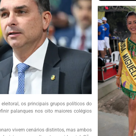
eleitoral, os principais grupos políticos do
finir palanques nos oito maiores colégios
lsonaro vivem cenários distintos, mas ambos