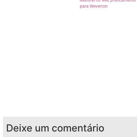
dos oito maiores colégios eleitorais
para Weverton
do Estado. Já o segundo candidato
derrotado,…
Deixe um comentário