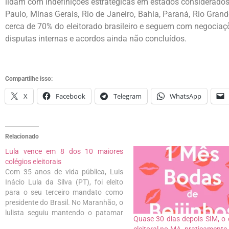
lidam com indefinições estratégicas em estados considerados 
Paulo, Minas Gerais, Rio de Janeiro, Bahia, Paraná, Rio Gra
cerca de 70% do eleitorado brasileiro e seguem com negocia
disputas internas e acordos ainda não concluídos.
Compartilhe isso:
X
Facebook
Telegram
WhatsApp
Relacionado
Lula vence em 8 dos 10 maiores
colégios eleitorais
Com 35 anos de vida pública, Luis
Inácio Lula da Silva (PT), foi eleito
para o seu terceiro mandato como
presidente do Brasil. No Maranhão, o
lulista seguiu mantendo o patamar
Quase 30 dias depois SIM, o 
do primeiro turno e venceu em dez
eleitoral no MA, praticamente 