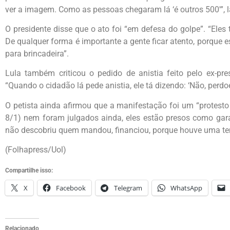
ver a imagem. Como as pessoas chegaram lá ‘é outros 500′”, 
O presidente disse que o ato foi “em defesa do golpe”. “Ele
De qualquer forma é importante a gente ficar atento, porque
para brincadeira”.
Lula também criticou o pedido de anistia feito pelo ex-pre
“Quando o cidadão lá pede anistia, ele tá dizendo: ‘Não, perdo
O petista ainda afirmou que a manifestação foi um “protesto 
8/1) nem foram julgados ainda, eles estão presos como gara
não descobriu quem mandou, financiou, porque houve uma ten
(Folhapress/Uol)
Compartilhe isso:
X
Facebook
Telegram
WhatsApp
Relacionado