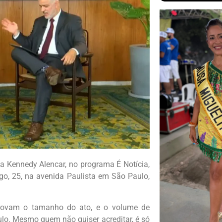
sta Kennedy Alencar, no programa É Notícia,
o, 25, na avenida Paulista em São Paulo,
rovam o tamanho do ato, e o volume de
o. Mesmo quem não quiser acreditar, é só