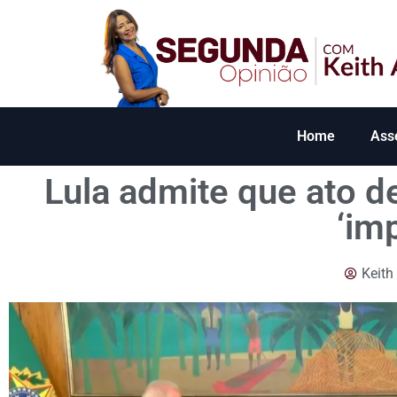
Home
Ass
Lula admite que ato de
‘im
Keith