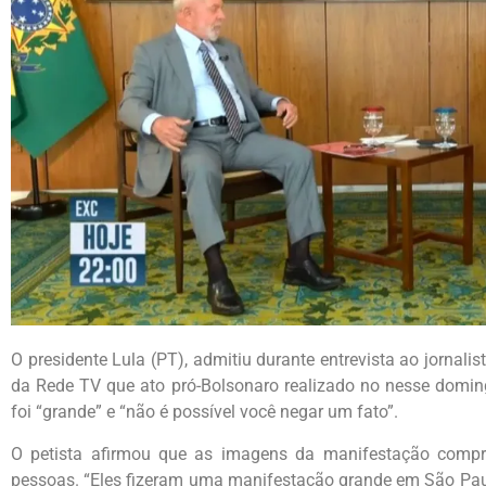
O presidente Lula (PT), admitiu durante entrevista ao jornali
da Rede TV que ato pró-Bolsonaro realizado no nesse doming
foi “grande” e “não é possível você negar um fato”.
O petista afirmou que as imagens da manifestação comp
pessoas. “Eles fizeram uma manifestação grande em São Paul