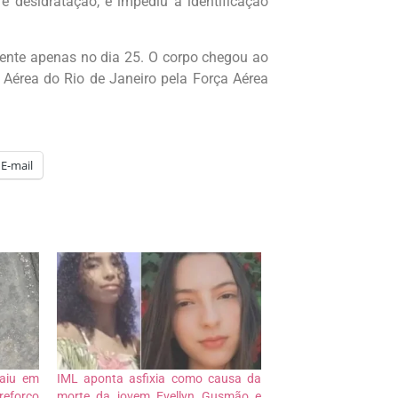
e desidratação, e impediu a identificação
amente apenas no dia 25. O corpo chegou ao
e Aérea do Rio de Janeiro pela Força Aérea
E-mail
caiu em
IML aponta asfixia como causa da
reforço
morte da jovem Evellyn Gusmão e