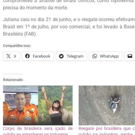
comprometeu a análise de sinais clínicos, como hipotermia 
precisa do momento da morte.
Juliana caiu no dia 21 de junho, e o resgate ocorreu efetiv
Brasil em 1º de julho, por voo comercial, e foi levado à Bas
Brasileira (FAB).
Compartilhe isso:
X
Facebook
Telegram
WhatsApp
Relacionado
Corpo de brasileira será içado de
Resgate por brasileira que 
vulcão ao amanhecer na Indonésia
vulcão na Indonésia, ganha 