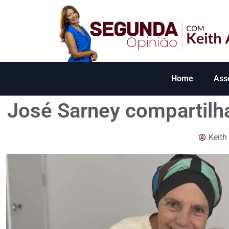
Home
Ass
José Sarney compartilha
Keith