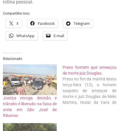
rotina pessoal.
Compartilhe isso:
X
Facebook
Telegram
WhatsApp
E-mail
Relacionado
Preso homem que ameaçou
de morte juiz Douglas.
Preso no fim da manhã desta
terça-feira (12), o homem
suspeito de ameaçar de
morte o juiz Douglas de Melo
Justiça revoga decisão e
Martins, titular da Vara de
trânsito é liberado na faixa de
Interesses Difusos e Coletivos
areia em São José de
de São Luís, responsável por
Ribamar
determinar o 'lockdown na
Região Metropolitana de São