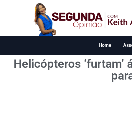
Home
Ass
Helicópteros ‘furtam’
par