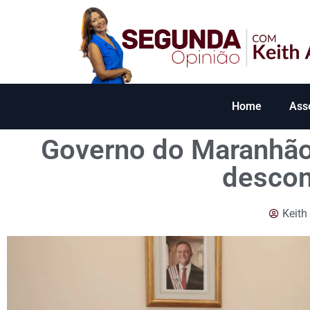
Home
Ass
Governo do Maranhão
descon
Keith