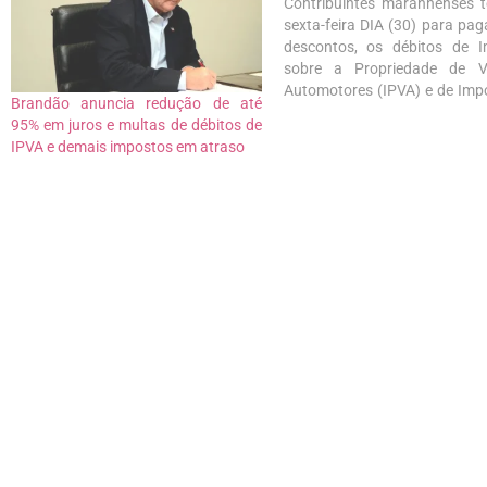
Contribuintes maranhenses 
sexta-feira DIA (30) para pag
descontos, os débitos de 
sobre a Propriedade de Ve
Automotores (IPVA) e de Imp
Brandão anuncia redução de até
Transmissão Causa Mortis e
95% em juros e multas de débitos de
(ITCD). O programa de benef
IPVA e demais impostos em atraso
válido para os tributos venci
dezembro de 2021 e, també
débitos…