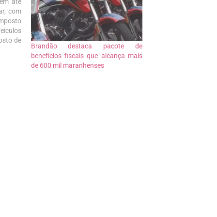
têm até
ar, com
Imposto
ículos
osto de
Brandão destaca pacote de
 Doação
benefícios fiscais que alcança mais
ícios é
de 600 mil maranhenses
dos até
m, para