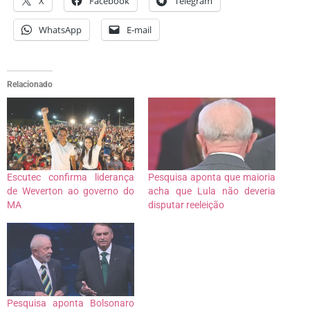
X
Facebook
Telegram
WhatsApp
E-mail
Relacionado
Escutec confirma liderança
Pesquisa aponta que maioria
de Weverton ao governo do
acha que Lula não deveria
MA
disputar reeleição
Pesquisa aponta Bolsonaro