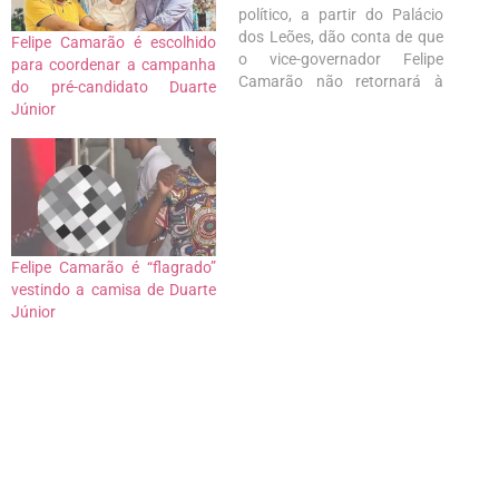
político, a partir do Palácio
dos Leões, dão conta de que
Felipe Camarão é escolhido
o vice-governador Felipe
para coordenar a campanha
Camarão não retornará à
do pré-candidato Duarte
Secretaria de Educação, onde
Júnior
trabalha como seu titular
desde o segundo ano do
governo Flávio Dino. Aliás,
não é de agora que o grau de
confiança de…
Felipe Camarão é “flagrado”
vestindo a camisa de Duarte
Júnior