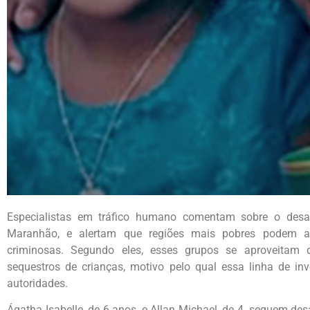
Especialistas em tráfico humano comentam sobre o desa
Maranhão, e alertam que regiões mais pobres podem atr
criminosas. Segundo eles, esses grupos se aproveitam da
sequestros de crianças, motivo pelo qual essa linha de in
autoridades.
Ágatha Isabelle, de 6 anos, e Allan Michael, de 4, seguem de