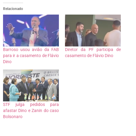
Relacionado
Barroso usou avião da FAB
Diretor da PF participa de
para ir a casamento de Flávio
casamento de Flávio Dino
Dino
STF julga pedidos para
afastar Dino e Zanin do caso
Bolsonaro