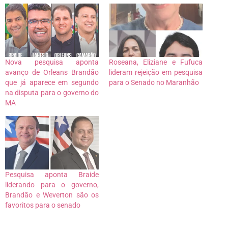
Nova pesquisa aponta
Roseana, Eliziane e Fufuca
avanço de Orleans Brandão
lideram rejeição em pesquisa
que já aparece em segundo
para o Senado no Maranhão
na disputa para o governo do
MA
Pesquisa aponta Braide
liderando para o governo,
Brandão e Weverton são os
favoritos para o senado