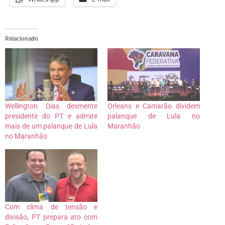
Relacionado
Wellington Dias desmente
Orleans e Camarão dividem
presidente do PT e admite
palanque de Lula no
mais de um palanque de Lula
Maranhão
no Maranhão
Com clima de tensão e
divisão, PT prepara ato com