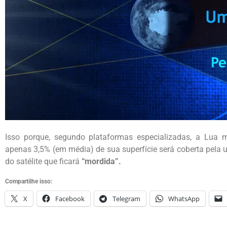
Isso porque, segundo plataformas especializadas, a Lua 
apenas 3,5% (em média) de sua superfície será coberta pela
do satélite que ficará
“mordida”.
Compartilhe isso:
X
Facebook
Telegram
WhatsApp