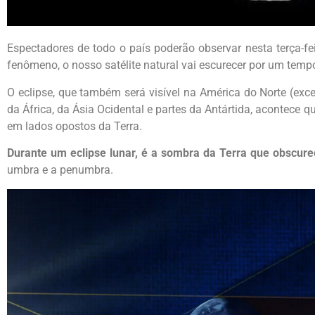
Espectadores de todo o país poderão observar nesta terça-fei
fenômeno,
o nosso satélite natural vai escurecer por um te
O eclipse, que também será visível na América do Norte (exc
da África, da Ásia Ocidental e partes da Antártida, acontece q
em lados opostos da Terra.
Durante um eclipse lunar, é a sombra da Terra que obscure
umbra e a penumbra.