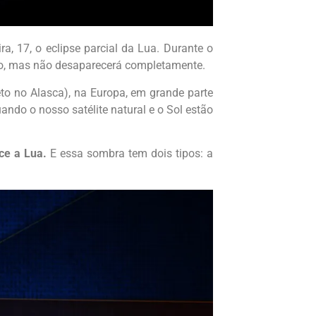
ra, 17, o eclipse parcial da Lua. Durante o
mpo, mas não desaparecerá completamente.
eto no Alasca), na Europa, em grande parte
uando o nosso satélite natural e o Sol estão
ce a Lua.
E essa sombra tem dois tipos: a