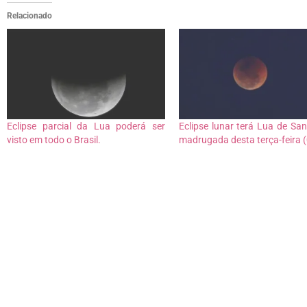
Relacionado
Eclipse parcial da Lua poderá ser
Eclipse lunar terá Lua de Sa
visto em todo o Brasil.
madrugada desta terça-feira 