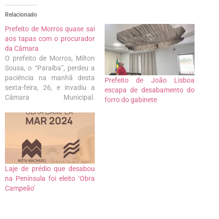
Relacionado
Prefeito de Morros quase sai
aos tapas com o procurador
da Câmara
O prefeito de Morros, Milton
Sousa, o “Paraíba”, perdeu a
paciência na manhã desta
Prefeito de João Lisboa
sexta-feira, 26, e invadiu a
escapa de desabamento do
Câmara Municipal.
forro do gabinete
Completamente
descontrolado, o gestor
partiu pra cima do
procurador da Casa,
advogado José Werley e
disparou várias ofensas. Um
vídeo que circula nas redes,
Laje de prédio que desabou
Paraíba é visto de dedo…
na Península foi eleito ‘Obra
Campeão’