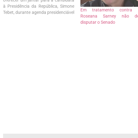
oferecer um jantar para a candidata
à Presidência da República, Simone
Em tratamento contra c
Tebet, durante agenda presidenciável
Roseana Sarney não de
em São Luís, nesta quinta-feira(15).
disputar o Senado
Previamente marcado para às 21h30
na residência da ex-governadora,
Roseana, deve contar com a
presença da executiva do MDB e de…