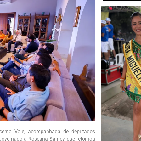
racema Vale, acompanhada de deputados
ex-governadora Roseana Sarney, que retornou