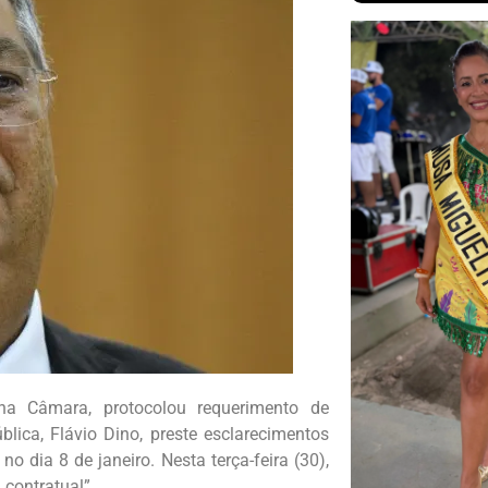
 na Câmara, protocolou requerimento de
ica, Flávio Dino, preste esclarecimentos
o dia 8 de janeiro. Nesta terça-feira (30),
contratual”.