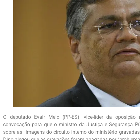
O deputado Evair Melo (PP-ES), vice-líder da oposição
convocação para que o ministro da Justiça e Segurança Públ
sobre as imagens do circuito interno do ministério gravadas n
Dino alegou que as gravações foram apagadas por “problema 