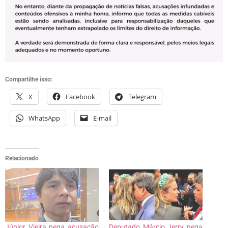
Compartilhe isso:
X
Facebook
Telegram
WhatsApp
E-mail
Relacionado
Júnior Vieira nega acusação
Deputado Márcio Jerry nega