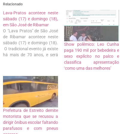
Relacionado
Lava-Pratos acontece neste
sábado (17) e domingo (18),
em São José de Ribamar
O "Lava Pratos" de São José
de Ribamar acontece neste
sábado (17) e domingo (18).
Show polêmico: Leo Cunha
O tradicional evento já existe
paga 190 mil por bebedeira e
há mais de 70 anos, e será
sexo explícito no palco e
realizado no Parque
classifica apresentação
Municipal do Folclore
‘como uma das melhores’
Terezinha Jansen. Para esta
edição são esperadas mais
de 100 mil pessoas durante
os dois dias do…
Prefeitura de Estreito demite
motorista que se recusou a
dirigir ônibus escolar faltando
parafusos e com pneus